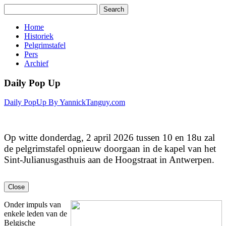
Home
Historiek
Pelgrimstafel
Pers
Archief
Daily Pop Up
Daily PopUp By YannickTanguy.com
Op witte donderdag, 2 april 2026 tussen 10 en 18u zal
de pelgrimstafel opnieuw doorgaan in de kapel van het
Sint-Julianusgasthuis aan de Hoogstraat in Antwerpen.
Onder impuls van
enkele leden van de
Belgische