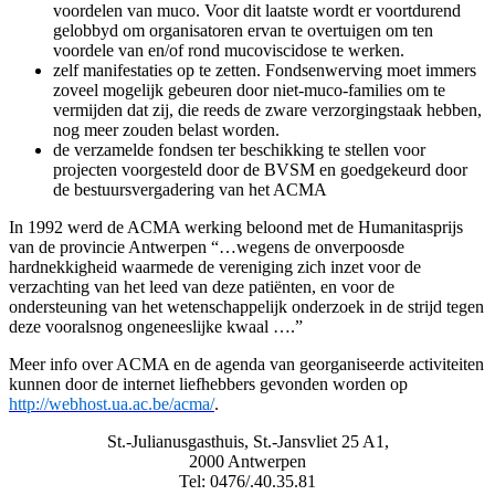
voordelen van muco. Voor dit laatste wordt er voortdurend
gelobbyd om organisatoren ervan te overtuigen om ten
voordele van en/of rond mucoviscidose te werken.
zelf manifestaties op te zetten. Fondsenwerving moet immers
zoveel mogelijk gebeuren door niet-muco-families om te
vermijden dat zij, die reeds de zware verzorgingstaak hebben,
nog meer zouden belast worden.
de verzamelde fondsen ter beschikking te stellen voor
projecten voorgesteld door de BVSM en goedgekeurd door
de bestuursvergadering van het ACMA
In 1992 werd de ACMA werking beloond met de Humanitasprijs
van de provincie Antwerpen “…wegens de onverpoosde
hardnekkigheid waarmede de vereniging zich inzet voor de
verzachting van het leed van deze patiënten, en voor de
ondersteuning van het wetenschappelijk onderzoek in de strijd tegen
deze vooralsnog ongeneeslijke kwaal ….”
Meer info over ACMA en de agenda van georganiseerde activiteiten
kunnen door de internet liefhebbers gevonden worden op
http://webhost.ua.ac.be/acma/
.
St.-Julianusgasthuis, St.-Jansvliet 25 A1,
2000 Antwerpen
Tel: 0476/.40.35.81