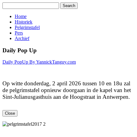
Home
Historiek
Pelgrimstafel
Pers
Archief
Daily Pop Up
Daily PopUp By YannickTanguy.com
Op witte donderdag, 2 april 2026 tussen 10 en 18u zal
de pelgrimstafel opnieuw doorgaan in de kapel van het
Sint-Julianusgasthuis aan de Hoogstraat in Antwerpen.